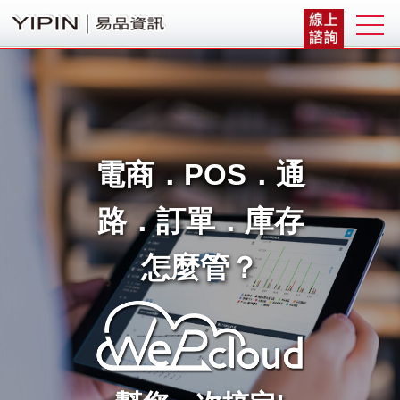
電商．POS．通
路．訂單．庫存
怎麼管？