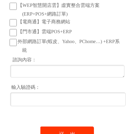
【WEP智慧開店雲】虛實整合雲端方案
(ERP+POS+網路訂單)
【電商通】電子商務網站
【門市通】雲端POS+ERP
外部網路訂單(蝦皮、Yahoo、PChome…) +ERP系
統
諮詢內容：
輸入驗證碼：