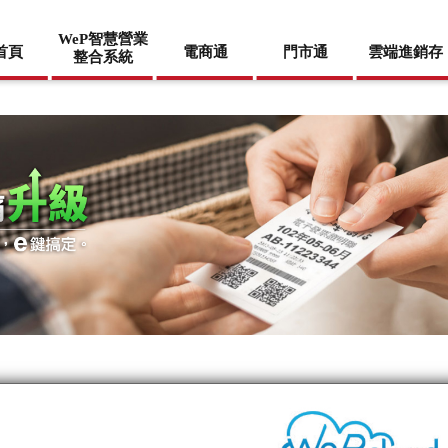
WeP智慧營業
首頁
電商通
門市通
雲端進銷存
整合系統