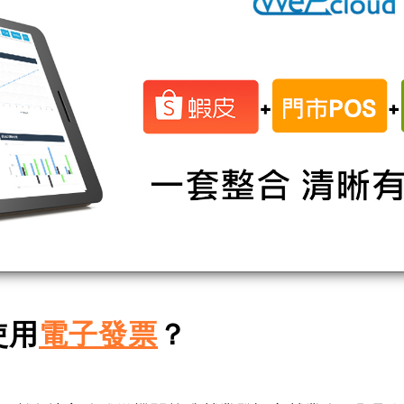
使用
電子發票
？